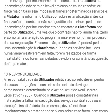
indemnização por incumprimento do contrato à
Plataforma
. Tal
indemnização não será aplicável em caso de causa razoável ou
força maior. Caso seja impossível fornecer determinados serviços e
a
Plataforma
informar o
Utilizador
sobre esta situação antes da
finalização do contrato, não será justificado nenhum pedido de
indemnização por incumprimento de contrato à
Plataforma
por
parte do
Utilizador
, uma vez que o contrato não foi ainda finalizado
e, como tal, a alteração do programa insere-se no normal processo
da sua negociação. Em conclusão, o
Utilizador
só poderá pedir
uma indemnização à
Plataforma
quando os serviços incluídos
numa viagem estiverem em falta, forem realizados de forma
insatisfatória ou forem cancelados devido a circunstâncias que não
de força maior.
13. RESPONSABILIDADE
A responsabilidade do
Utilizador
relativa ao correto desempenho
das suas obrigações decorrentes do contrato de viagens
combinadas é determinada pelo Artigo 162.º do Real Decreto
Legislativo 1/2007. Quando o
Utilizador
possa constatar nas
instalações a falha na execução dos serviços contratados ou a
execução insatisfatória dos mesmos, deverá notificar
imediatamente o prestador de serviços sobre esse facto, bem como