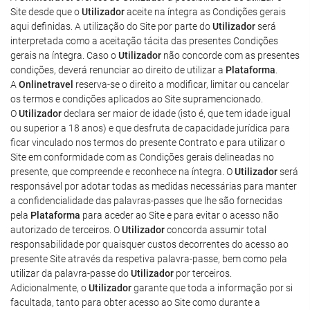
Site desde que o
Utilizador
aceite na íntegra as Condições gerais
aqui definidas. A utilização do Site por parte do
Utilizador
será
interpretada como a aceitação tácita das presentes Condições
gerais na íntegra. Caso o
Utilizador
não concorde com as presentes
condições, deverá renunciar ao direito de utilizar a
Plataforma
.
A
Onlinetravel
reserva-se o direito a modificar, limitar ou cancelar
os termos e condições aplicados ao Site supramencionado.
O
Utilizador
declara ser maior de idade (isto é, que tem idade igual
ou superior a 18 anos) e que desfruta de capacidade jurídica para
ficar vinculado nos termos do presente Contrato e para utilizar o
Site em conformidade com as Condições gerais delineadas no
presente, que compreende e reconhece na íntegra. O
Utilizador
será
responsável por adotar todas as medidas necessárias para manter
a confidencialidade das palavras-passes que lhe são fornecidas
pela
Plataforma
para aceder ao Site e para evitar o acesso não
autorizado de terceiros. O
Utilizador
concorda assumir total
responsabilidade por quaisquer custos decorrentes do acesso ao
presente Site através da respetiva palavra-passe, bem como pela
utilizar da palavra-passe do
Utilizador
por terceiros.
Adicionalmente, o
Utilizador
garante que toda a informação por si
facultada, tanto para obter acesso ao Site como durante a