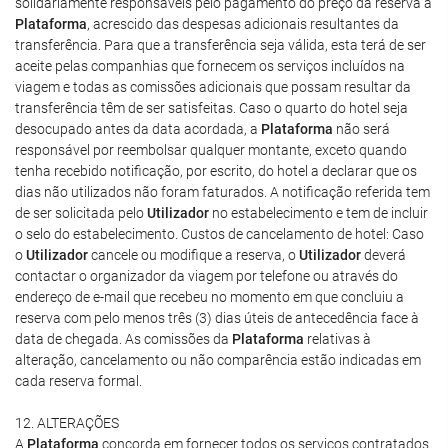
solidariamente responsáveis pelo pagamento do preço da reserva à
Plataforma
, acrescido das despesas adicionais resultantes da
transferência. Para que a transferência seja válida, esta terá de ser
aceite pelas companhias que fornecem os serviços incluídos na
viagem e todas as comissões adicionais que possam resultar da
transferência têm de ser satisfeitas. Caso o quarto do hotel seja
desocupado antes da data acordada, a
Plataforma
não será
responsável por reembolsar qualquer montante, exceto quando
tenha recebido notificação, por escrito, do hotel a declarar que os
dias não utilizados não foram faturados. A notificação referida tem
de ser solicitada pelo
Utilizador
no estabelecimento e tem de incluir
o selo do estabelecimento. Custos de cancelamento de hotel: Caso
o
Utilizador
cancele ou modifique a reserva, o
Utilizador
deverá
contactar o organizador da viagem por telefone ou através do
endereço de e-mail que recebeu no momento em que concluiu a
reserva com pelo menos três (3) dias úteis de antecedência face à
data de chegada. As comissões da
Plataforma
relativas à
alteração, cancelamento ou não comparência estão indicadas em
cada reserva formal.
12. ALTERAÇÕES
A
Plataforma
concorda em fornecer todos os serviços contratados