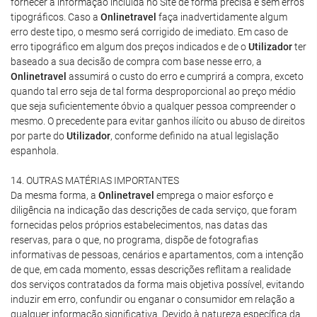
fornecer a informação incluída no Site de forma precisa e sem erros
tipográficos. Caso a
Onlinetravel
faça inadvertidamente algum
erro deste tipo, o mesmo será corrigido de imediato. Em caso de
erro tipográfico em algum dos preços indicados e de o
Utilizador
ter
baseado a sua decisão de compra com base nesse erro, a
Onlinetravel
assumirá o custo do erro e cumprirá a compra, exceto
quando tal erro seja de tal forma desproporcional ao preço médio
que seja suficientemente óbvio a qualquer pessoa compreender o
mesmo. O precedente para evitar ganhos ilícito ou abuso de direitos
por parte do
Utilizador
, conforme definido na atual legislação
espanhola.
14. OUTRAS MATÉRIAS IMPORTANTES
Da mesma forma, a
Onlinetravel
emprega o maior esforço e
diligência na indicação das descrições de cada serviço, que foram
fornecidas pelos próprios estabelecimentos, nas datas das
reservas, para o que, no programa, dispõe de fotografias
informativas de pessoas, cenários e apartamentos, com a intenção
de que, em cada momento, essas descrições reflitam a realidade
dos serviços contratados da forma mais objetiva possível, evitando
induzir em erro, confundir ou enganar o consumidor em relação a
qualquer informação significativa. Devido à natureza específica da