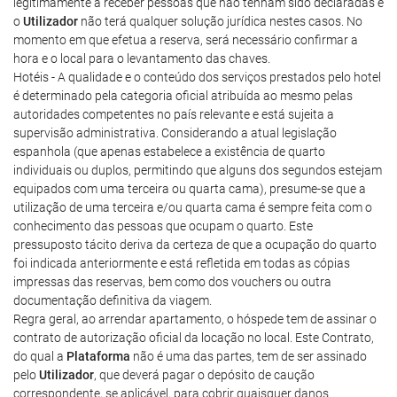
legitimamente a receber pessoas que não tenham sido declaradas e
o
Utilizador
não terá qualquer solução jurídica nestes casos. No
momento em que efetua a reserva, será necessário confirmar a
hora e o local para o levantamento das chaves.
Hotéis - A qualidade e o conteúdo dos serviços prestados pelo hotel
é determinado pela categoria oficial atribuída ao mesmo pelas
autoridades competentes no país relevante e está sujeita a
supervisão administrativa. Considerando a atual legislação
espanhola (que apenas estabelece a existência de quarto
individuais ou duplos, permitindo que alguns dos segundos estejam
equipados com uma terceira ou quarta cama), presume-se que a
utilização de uma terceira e/ou quarta cama é sempre feita com o
conhecimento das pessoas que ocupam o quarto. Este
pressuposto tácito deriva da certeza de que a ocupação do quarto
foi indicada anteriormente e está refletida em todas as cópias
impressas das reservas, bem como dos vouchers ou outra
documentação definitiva da viagem.
Regra geral, ao arrendar apartamento, o hóspede tem de assinar o
contrato de autorização oficial da locação no local. Este Contrato,
do qual a
Plataforma
não é uma das partes, tem de ser assinado
pelo
Utilizador
, que deverá pagar o depósito de caução
correspondente, se aplicável, para cobrir quaisquer danos