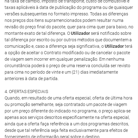
na taxa de câmbio, imposto de transporte, custo de combustível e
taxas aplicáveis à data de publicação do programa ou de quaisquer
versões subsequentes no formato impresso. Todas as diferenças
nos preços dos itens supramencionados podem resultar numa
revisão do preço final do pacote, quer para cima quer para baixo, no
montante exato de tal diferença. O
Utilizador
será notificado sobre
tal diferença por escrito ou por outros métodos que documentem a
comunicação e, caso a diferença seja significativa, o
Utilizador
terá
a opção de aceitar o Contrato modificado ou de cancelar o pacote
de viagem sem incorrer em qualquer penalização. Em nenhuma
circunstância poderá o preço de uma reserva concluída ser revisto
para cima no período de vinte e um (21) dias imediatamente
anteriores à data de partida.
4. OFERTAS ESPECIAIS
Quando, em resultado de uma oferta especial, oferta de última hora
ou promoção semelhante, seja contratado um pacote de viagem
por um preço diferente do indicado no programa, o preço aplica-se
apenas aos serviços descritos especificamente na oferta especial,
ainda que a oferta faça referência a um dos programas descritos,
desde que tal referência seja feita exclusivamente para efeitos de
fornecimento de informação geral sobre o destino.