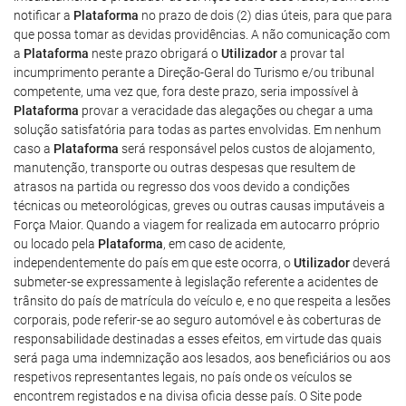
notificar a
Plataforma
no prazo de dois (2) dias úteis, para que para
que possa tomar as devidas providências. A não comunicação com
a
Plataforma
neste prazo obrigará o
Utilizador
a provar tal
incumprimento perante a Direção-Geral do Turismo e/ou tribunal
competente, uma vez que, fora deste prazo, seria impossível à
Plataforma
provar a veracidade das alegações ou chegar a uma
solução satisfatória para todas as partes envolvidas. Em nenhum
caso a
Plataforma
será responsável pelos custos de alojamento,
manutenção, transporte ou outras despesas que resultem de
atrasos na partida ou regresso dos voos devido a condições
técnicas ou meteorológicas, greves ou outras causas imputáveis a
Força Maior. Quando a viagem for realizada em autocarro próprio
ou locado pela
Plataforma
, em caso de acidente,
independentemente do país em que este ocorra, o
Utilizador
deverá
submeter-se expressamente à legislação referente a acidentes de
trânsito do país de matrícula do veículo e, e no que respeita a lesões
corporais, pode referir-se ao seguro automóvel e às coberturas de
responsabilidade destinadas a esses efeitos, em virtude das quais
será paga uma indemnização aos lesados, aos beneficiários ou aos
respetivos representantes legais, no país onde os veículos se
encontrem registados e na divisa oficia desse país. O Site pode