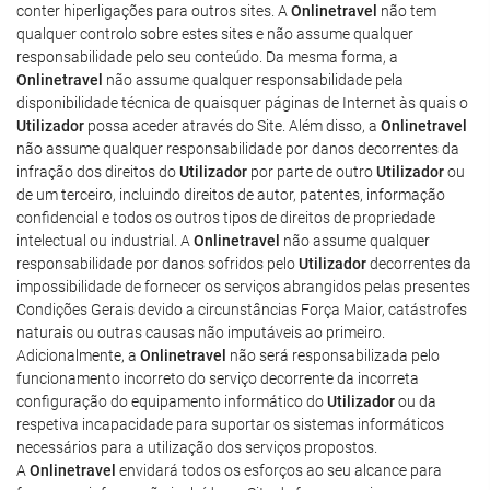
conter hiperligações para outros sites. A
Onlinetravel
não tem
qualquer controlo sobre estes sites e não assume qualquer
responsabilidade pelo seu conteúdo. Da mesma forma, a
Onlinetravel
não assume qualquer responsabilidade pela
disponibilidade técnica de quaisquer páginas de Internet às quais o
Utilizador
possa aceder através do Site. Além disso, a
Onlinetravel
não assume qualquer responsabilidade por danos decorrentes da
infração dos direitos do
Utilizador
por parte de outro
Utilizador
ou
de um terceiro, incluindo direitos de autor, patentes, informação
confidencial e todos os outros tipos de direitos de propriedade
intelectual ou industrial. A
Onlinetravel
não assume qualquer
responsabilidade por danos sofridos pelo
Utilizador
decorrentes da
impossibilidade de fornecer os serviços abrangidos pelas presentes
Condições Gerais devido a circunstâncias Força Maior, catástrofes
naturais ou outras causas não imputáveis ao primeiro.
Adicionalmente, a
Onlinetravel
não será responsabilizada pelo
funcionamento incorreto do serviço decorrente da incorreta
configuração do equipamento informático do
Utilizador
ou da
respetiva incapacidade para suportar os sistemas informáticos
necessários para a utilização dos serviços propostos.
A
Onlinetravel
envidará todos os esforços ao seu alcance para