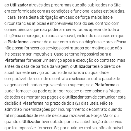
ao
Utilizador
através dos programas que são publicados no Site,
em conformidade com as condições e funcionalidades estipuladas.
Ficará isenta desta obrigação em caso de força maior, isto é,
circunstâncias atípicas e imprevisíveis fora do seu controlo com
consequências que não poderiam ser evitadas apesar de toda a
diligência empregue, ou causa razoável, incluindo os casos em que
a
Plataforma
, apesar de atuar com a devida diligência e previdência
não possa fornecer os serviços contratados por motivos que não
lhe possam ser imputáveis. Caso se torne impossível para a
Plataforma
fornecer um serviço após a execução do contrato, mas
antes da data de partida da viagem, o
Utilizador
terá o direito de
substituir este serviço por outro de natureza ou qualidade
comparável, de rescindir o contrato e selecionar outro pacote de
viagens combinadas equivalente ou superior, se a
Plataforma
o
puder fornecer, ou pode optar por receber o reembolso na íntegra
de todos os montantes pagos e o
Utilizador
tem de comunicar esta
decisão à
Plataforma
no prazo de dois (2) dias úteis. Não se
admitirão indemnizações por incumprimento de contrato quando
tal impossibilidade resulte de causa razoável ou Força Maior ou
quando o
Utilizador
tiver optado por uma substituição do serviço
que foi impossível fornecer. Se, por qualquer motivo, não atribuível