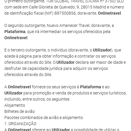
O primeiro outorgante, TOR GLOBAL TRAVEL (CICMA nº 3750) SLU
com sede em Calle Glorieta de Quevedo, 9, 28015 Madrid e número
de identificação fiscal (NIF) B87500856, doravante,
Onlinetravel
.
O segundo outorgante, Nuevo Amanecer Travel, doravante, a
Plataforma
, que irá intermediar os serviços oferecidos pela
Onlinetravel
.
E o terceiro outorgante, o indivíduo (doravante, o
Utilizador
), que
acede à página para obter informação e contratar os serviços
oferecidos através do Site. O
Utilizador
declara ser maior de idade e
desfrutar de capacidade jurídica para adquirir os serviços
oferecidos através do Site.
A
Onlinetravel
fornece os seus serviços à
Plataforma
e ao
Utilizador
para promoção e venda de produtos e serviços turísticos,
incluindo, entre outros, os seguintes:
Alojamento
Bilhetes de avião
Pacotes combinados de avião e alojamento
1. ORGANIZAÇÃO
A
Onlinetravel
oferece ao
Utilizador
a possibilidade de utilizar o