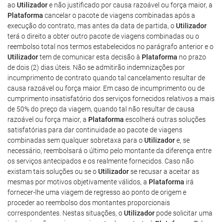
ao
Utilizador
e não justificado por causa razoável ou força maior, a
Plataforma
cancelar o pacote de viagens combinadas após a
execução do contrato, mas antes da data de partida, o
Utilizador
terá o direito a obter outro pacote de viagens combinadas ou o
reembolso total nos termos estabelecidos no parágrafo anterior e o
Utilizador
tem de comunicar esta decisão à
Plataforma
no prazo
de dois (2) dias úteis. Não se admitirão indemnizações por
incumprimento de contrato quando tal cancelamento resultar de
causa razoável ou força maior. Em caso de incumprimento ou de
cumprimento insatisfatório dos serviços fornecidos relativos a mais
de 50% do preço da viagem, quando tal não resultar de causa
razoável ou força maior, a
Plataforma
escolherá outras soluções
satisfatórias para dar continuidade ao pacote de viagens
combinadas sem qualquer sobretaxa para o
Utilizador
e, se
necessário, reembolsará o último pelo montante da diferença entre
os serviços antecipados e os realmente fornecidos. Caso não
existam tais soluções ou se o
Utilizador
se recusar a aceitar as
mesmas por motivos objetivamente válidos, a
Plataforma
irá
fornecer-lhe uma viagem de regresso ao ponto de origem e
proceder ao reembolso dos montantes proporcionais
correspondentes. Nestas situações, o
Utilizador
pode solicitar uma