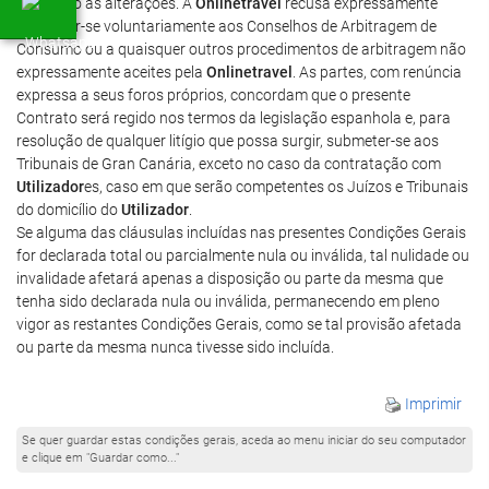
acordado as alterações. A
Onlinetravel
recusa expressamente
submeter-se voluntariamente aos Conselhos de Arbitragem de
Consumo ou a quaisquer outros procedimentos de arbitragem não
expressamente aceites pela
Onlinetravel
. As partes, com renúncia
expressa a seus foros próprios, concordam que o presente
Contrato será regido nos termos da legislação espanhola e, para
resolução de qualquer litígio que possa surgir, submeter-se aos
Tribunais de Gran Canária, exceto no caso da contratação com
Utilizador
es, caso em que serão competentes os Juízos e Tribunais
do domicílio do
Utilizador
.
Se alguma das cláusulas incluídas nas presentes Condições Gerais
for declarada total ou parcialmente nula ou inválida, tal nulidade ou
invalidade afetará apenas a disposição ou parte da mesma que
tenha sido declarada nula ou inválida, permanecendo em pleno
vigor as restantes Condições Gerais, como se tal provisão afetada
ou parte da mesma nunca tivesse sido incluída.
Imprimir
Se quer guardar estas condições gerais, aceda ao menu iniciar do seu computador
e clique em "Guardar como..."