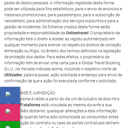
pasta de dados pessoais. A informação registada desta forma
pode ser utilizada para fins estatísticos, para o envio de anúncios e
materiais promocionais, para passatempos, para a subscrição de
newsletters, para administração dos serviços subscritos e para a
gestão de incidentes. Os ficheiros criados desta forma serão
propriedade e responsabilidade da
Onlinetravel
. O proprietário da
informação terá o direito a aceder ao registo automatizado em
qualquer momento para exercer os respetivos direitos de correção,
eliminação ou litígio, no âmbito dos termos definidos na legislação
de proteção dos dados. Para estes efeitos, o proprietário da
informação tem de enviar uma carta para a Global Travel Booking,
S.L.U., na morada indicada acima, incluindo o respetivo nome de
Utilizador
, palavra-passe, ação solicitada e endereço para envio da
confirmação de que a ação foi executada conforme o solicitado.
18. VALIDADE E JURISDIÇÃO
Este programa é válido a partir do dia um de outubro de dois mil e
doze e a
Plataforma
está vinculada ao mesmo durante a sua
vigência. Não obstante, quaisquer alterações a esta informação
será válida quando tenha sido comunicada ao consumidor antes
da celebração do contrato ou caso as partes contratuais tenham