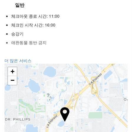
일반
체크아웃 종료 시간: 11:00
체크인 시작 시간: 16:00
승강기
애완동물 동반 금지
푸드 & 베버리지
더 많은 서비스
일품요리 레스토랑
+
바
−
구내 커피숍
수영장
수영장
유아용 수영장