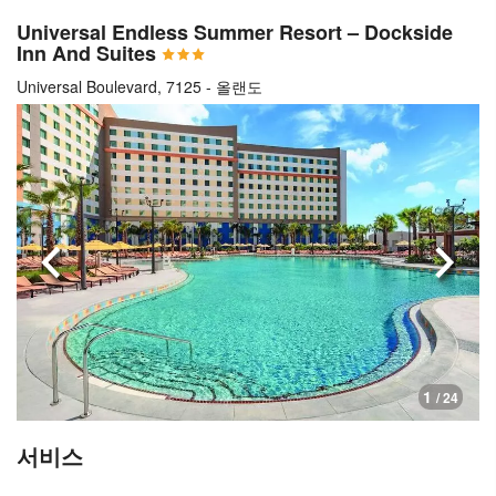
Universal Endless Summer Resort – Dockside
Inn And Suites
Universal Boulevard, 7125 - 올랜도
이전으로
다음
1
/ 24
서비스