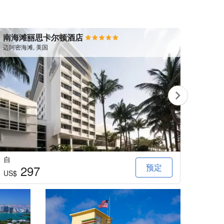
南海滩丽思卡尔顿酒店
迈阿
迈阿密海滩, 美国
迈阿密海
自
自
预定
297
US$
US$