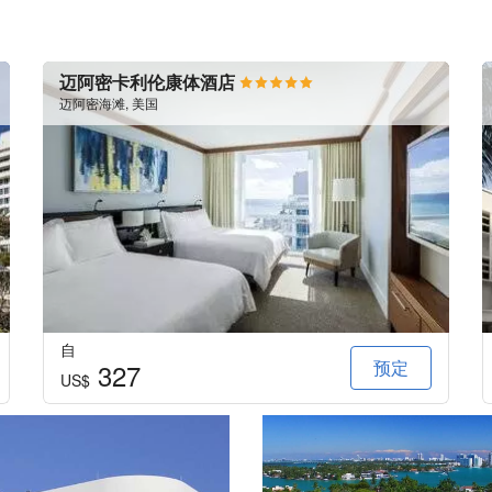
迈阿密卡利伦康体酒店
迈阿密海滩, 美国
自
预定
327
US$