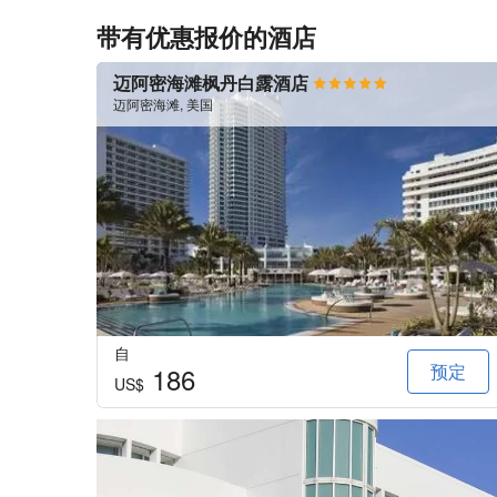
带有优惠报价的酒店
迈阿密海滩枫丹白露酒店
迈阿密海滩, 美国
自
预定
186
US$