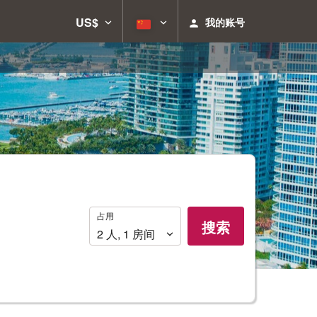
US$
我的账号
占
占用
搜索
用
2
人
,
1
房间