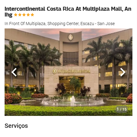
Intercontinental Costa Rica At Multiplaza Mall, An
Ihg
In Front Of Multiplaza, Shopping Center, Escazu - San Jose
Anterior
Segui
1
/ 15
Serviços