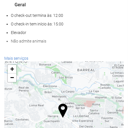
Geral
O check-out termina às: 12:00
O check-in tem início às: 15:00
Elevador
Não admite animais
Bem-estar
Mais serviços
Spa
+
Banho turco / Sauna a vapor
−
Sauna
Academia
Piscina
Piscina
Piscina infantil