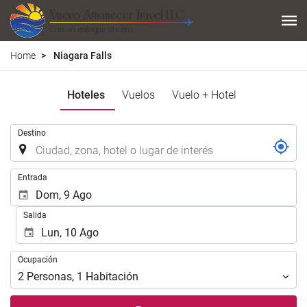
Home
Niagara Falls
Hoteles
Vuelos
Vuelo + Hotel
Introduzca
Destino
el
lugar
de
Introduzca
Entrada
destino
las
en
fechas
Salida
el
de
que
inicio
realizar
y
Ocupación
la
Ocupación
fin
búsqueda
para
2
Personas
,
1
Habitación
de
realizar
su
la