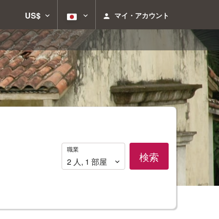
US$
マイ・アカウント
職
職業
検索
業
2
人
,
1
部屋