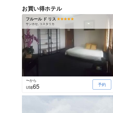
お買い得ホテル
フルール ド リス
サンホセ, コスタリカ
〜から
予約
65
US$