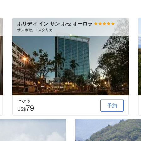
ホリディ イン サン ホセ オーロラ
サンホセ, コスタリカ
〜から
予約
79
US$