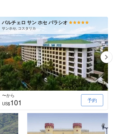
バルチェロ サン ホセ パラシオ
レア
プラ
サンホセ, コスタリカ
サンホセ
〜から
〜か
予約
101
2
US$
US$