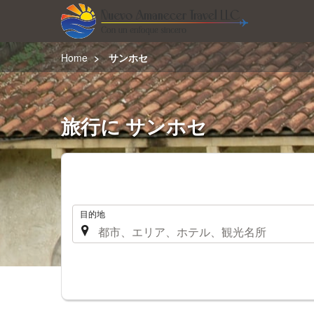
Home
サンホセ
旅行に サンホセ
.
目的地