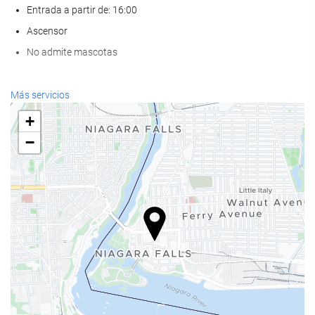
Entrada a partir de: 16:00
Ascensor
No admite mascotas
Bienestar
Más servicios
Spa
+
Sauna
−
Gimnasio
Servicios de recepción
Recepción 24 horas
Guardaequipaje
Comida y bebida
Restaurante a la carta