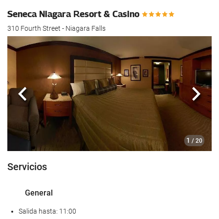
Seneca Niagara Resort & Casino
310 Fourth Street - Niagara Falls
Anterior
Sigui
1
/ 20
Servicios
General
Salida hasta: 11:00