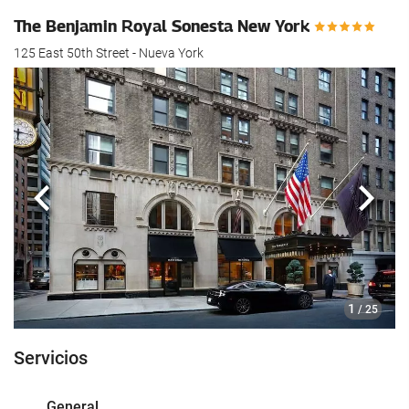
The Benjamin Royal Sonesta New York
125 East 50th Street - Nueva York
Anterior
Sigui
1
/ 25
Servicios
General