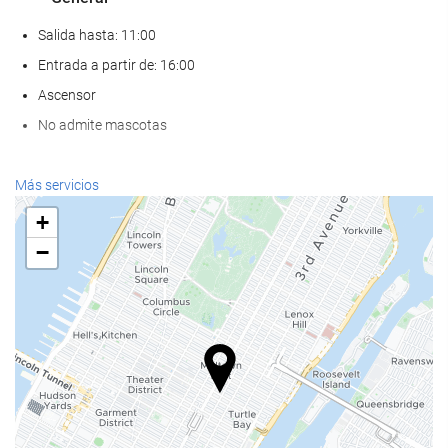
Salida hasta: 11:00
Entrada a partir de: 16:00
Ascensor
No admite mascotas
Servicios de recepción
Más servicios
Recepción 24 horas
+
Guardaequipaje
−
Servicio de limpieza
Servicio de lavandería
Bienestar
Gimnasio