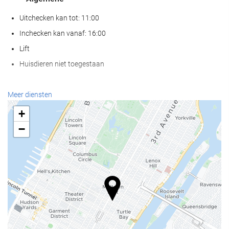
Uitchecken kan tot: 11:00
Inchecken kan vanaf: 16:00
Lift
Huisdieren niet toegestaan
Receptiediensten
Meer diensten
24-uursreceptie
+
Bagageopslag
−
Huishoudelijke diensten
Wasservice
Wellness
Gymzaal