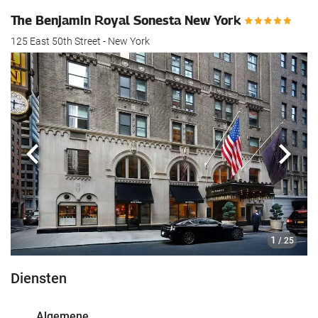
The Benjamin Royal Sonesta New York
125 East 50th Street - New York
Vorige
Volg
1
/ 25
Diensten
Algemene