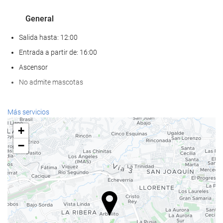
General
Salida hasta: 12:00
Entrada a partir de: 16:00
Ascensor
No admite mascotas
Bienestar
Más servicios
Spa
+
Hammam
−
Sauna
Gimnasio
Comida y bebida
Restaurante a la carta