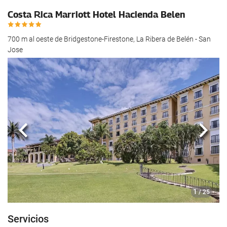
Costa Rica Marriott Hotel Hacienda Belen
700 m al oeste de Bridgestone-Firestone, La Ribera de Belén - San
Jose
Anterior
Sigui
1
/ 25
Servicios