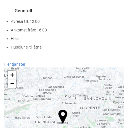
Generell
Avresa till: 12:00
Ankomst från: 16:00
Hiss
Husdjur ej tillåtna
Hälsa
Fler tjänster
Spa
+
Hamambad
−
Bastu
gym
Mat och dryck
À la carte-restaurang