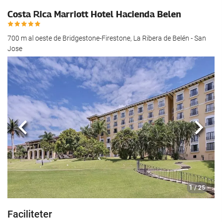
Costa Rica Marriott Hotel Hacienda Belen
700 m al oeste de Bridgestone-Firestone, La Ribera de Belén - San
Jose
Föregående
Nästa
1
/ 25
Faciliteter