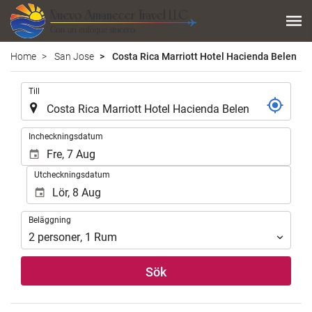
Home
San Jose
Costa Rica Marriott Hotel Hacienda Belen
.
Till
.
Incheckningsdatum
Utcheckningsdatum
Beläggning
Beläggning
2
personer
,
1
Rum
Sök