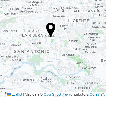
1 mi
Leaflet
|
Map data ©
OpenStreetMap
contributors,
CC-BY-SA