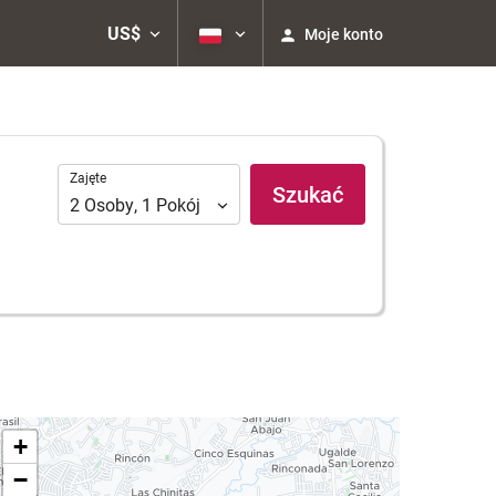
US$
Moje konto
Zajęte
Zajęte
Szukać
2
Osoby
,
1
Pokój
+
−