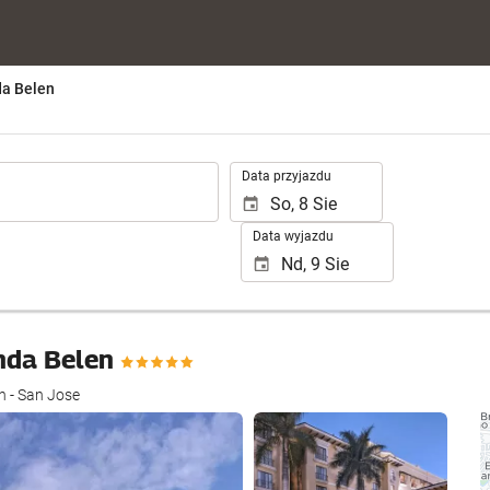
da Belen
.
Data przyjazdu
Data wyjazdu
enda Belen
n - San Jose
Zobacz 25 zdjęć