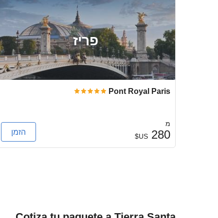
פריז
Pont Royal Paris
מ
הזמן
280
US$
Cotiza tu paquete a Tierra Santa