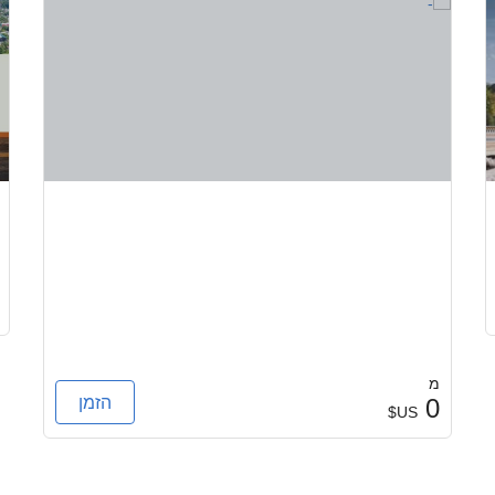
מ
הזמן
0
US$