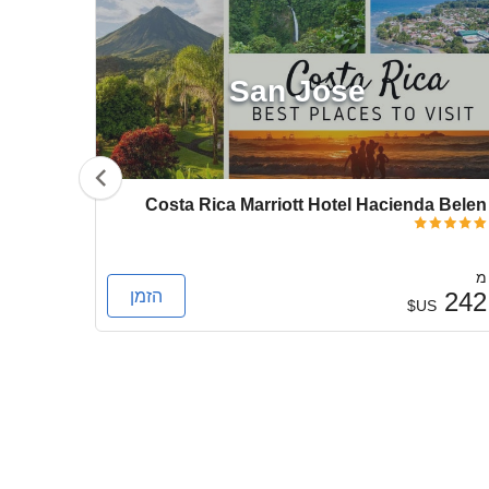
San Jose
e Cuba
Costa Rica Marriott Hotel Hacienda Belen
מ
מ
הזמן
76
242
US$
US$