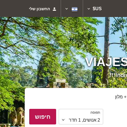
US$
החשבון שלי
VIAJE
Indi
 מלון
תפוסה
תפוסה
חיפוש
2
אנושים
,
1
חדר