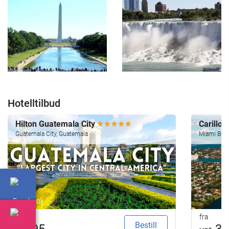
Hotelltilbud
Hilton Guatemala City
Carillo
Guatemala City, Guatemala
Miami Beac
fra
fra
Bestill
95
32