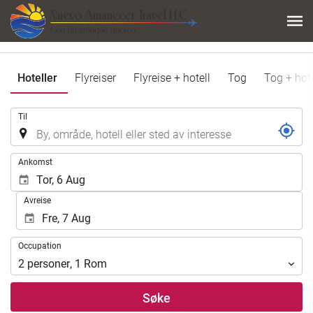
Hoteller
Flyreiser
Flyreise + hotell
Tog
Tog + hote
.
Til
.
Ankomst
Avreise
Occupation
Occupation
2
personer
,
1
Rom
Søke