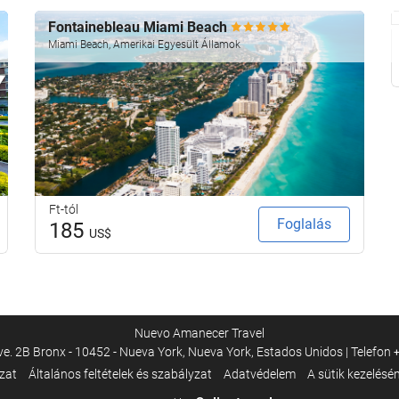
Fontainebleau Miami Beach
Miami Beach, Amerikai Egyesült Államok
Ft-tól
Foglalás
185
US$
Nuevo Amanecer Travel
e. 2B Bronx - 10452 - Nueva York, Nueva York, Estados Unidos | Telefon
ozat
Általános feltételek és szabályzat
Adatvédelem
A sütik kezelésén