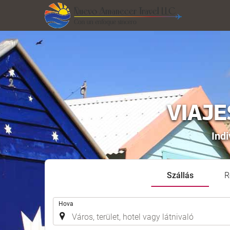
VIAJE
Indi
Szállás
R
.
Hova