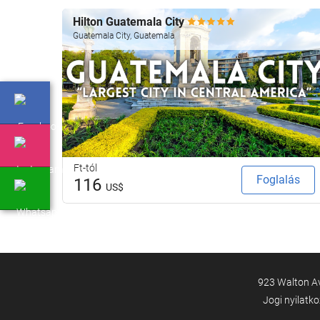
Hilton Guatemala City
Guatemala City, Guatemala
Ft-tól
Foglalás
116
US$
923 Walton Av
Jogi nyilatk