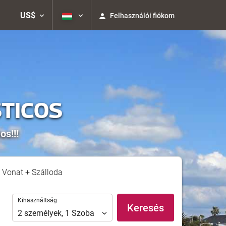
US$
Felhasználói fiókom
STICOS
os!!!
Vonat + Szálloda
Kihasználtság
Kihasználtság
Keresés
2
személyek
,
1
Szoba