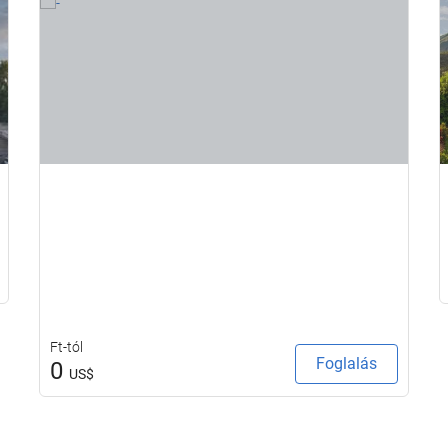
Ft-tól
Foglalás
0
US$