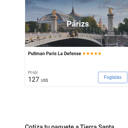
Párizs
Pullman Paris La Defense
Ft-tól
Foglalás
127
US$
Cotiza tu paquete a Tierra Santa