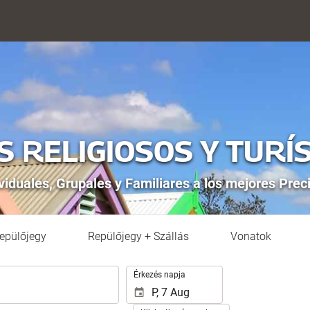
S RELIGIOSOS Y TURÍ
viduales, Grupales y Familiares a los mejores Preci
epülőjegy
Repülőjegy + Szállás
Vonatok
.
Érkezés napja