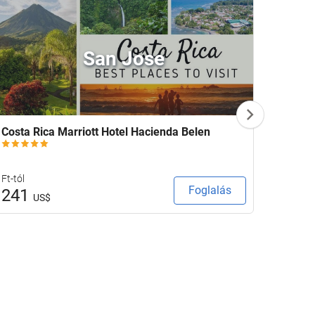
San Jose
Costa Rica Marriott Hotel Hacienda Belen
Nacio
Ft-tól
Ft-tól
Foglalás
241
76
US$
U