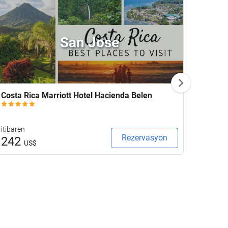
San Jose
Costa Rica Marriott Hotel Hacienda Belen
Nacio
itibaren
itibare
Rezervasyon
242
76
US$
U