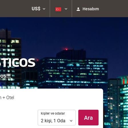
US$
Hesabım
STICOS
os!!!
n + Otel
kişiler
kişiler ve odalar
Ara
ve
2
kişi
,
1
Oda
odalar