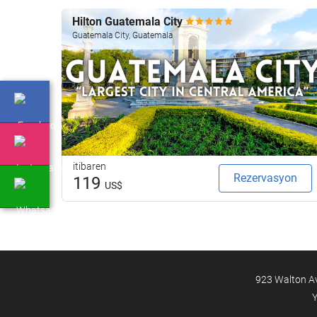
Hilton Guatemala City
Guatemala City, Guatemala
itibaren
Rezervasyon
119
US$
923 Walton Av
Y