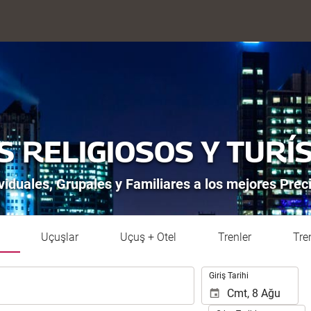
S RELIGIOSOS Y TURÍ
viduales, Grupales y Familiares a los mejores Preci
Uçuşlar
Uçuş + Otel
Trenler
Tre
.
Giriş Tarihi