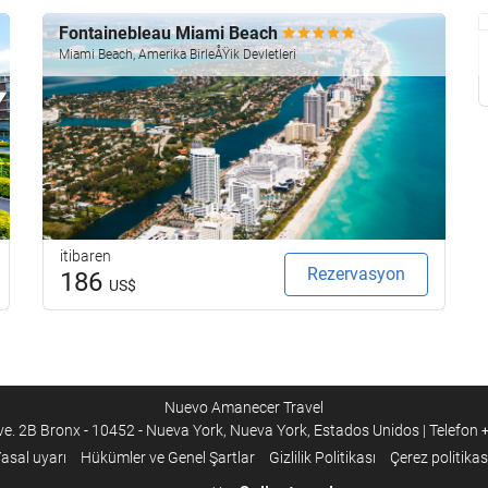
Fontainebleau Miami Beach
Miami Beach, Amerika BirleÅŸik Devletleri
itibaren
Rezervasyon
186
US$
Nuevo Amanecer Travel
e. 2B Bronx - 10452 - Nueva York, Nueva York, Estados Unidos | Telefon
asal uyarı
Hükümler ve Genel Şartlar
Gizlilik Politikası
Çerez politikas