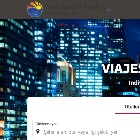
VIAJE
Indi
Oteller
.
Gidilecek yer