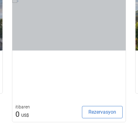
itibaren
Rezervasyon
0
US$