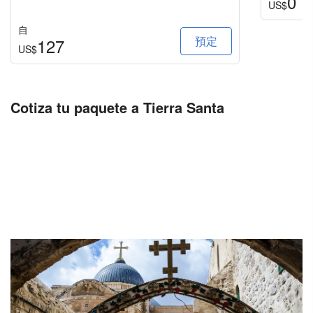
0
US$
自
預定
127
US$
Cotiza tu paquete a Tierra Santa