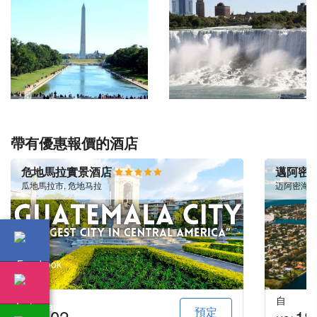
帶有優惠報價的酒店
危地馬拉實景酒店
邁阿密
瓜地馬拉市, 危地马拉
迈阿密海滩
自
自
預定
102
18