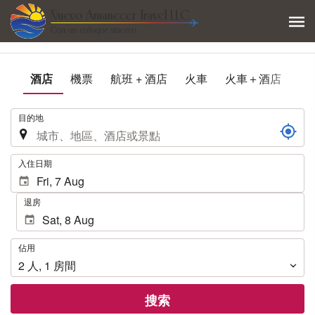
酒店
機票
航班 + 酒店
火車
火車＋酒店
.
目的地
.
入住日期
退房
佔
佔用
用
2
人
,
1
房間
搜索