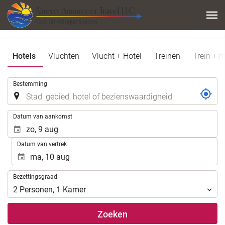
Hotels
Vluchten
Vlucht + Hotel
Treinen
Trein + h
.
Bestemming
.
Datum van aankomst
Datum van vertrek
Bezettingsgraad
Bezettingsgraad
2
Personen
,
1
Kamer
Zoeken