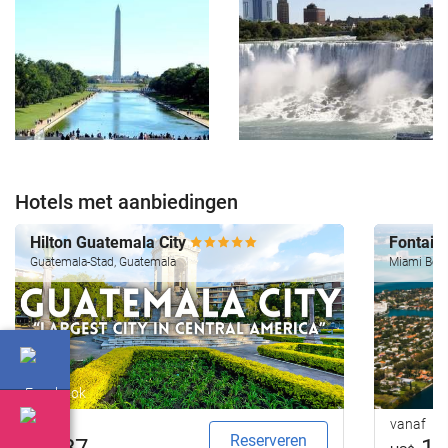
Hotels met aanbiedingen
Hilton Guatemala City
Fontain
Guatemala-Stad, Guatemala
Miami Beac
vanaf
vanaf
Reserveren
87
18